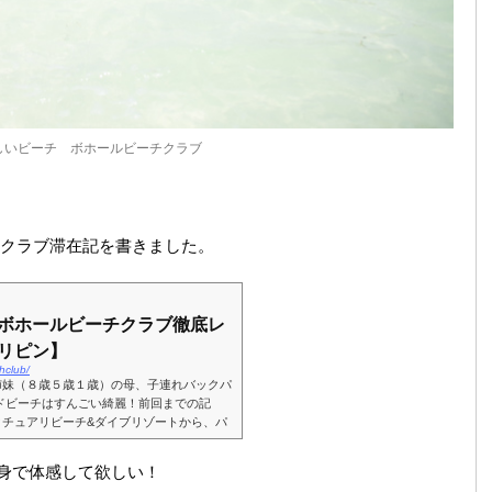
しいビーチ ボホールビーチクラブ
クラブ滞在記を書きました。
ボホールビーチクラブ徹底レ
リピン】
hclub/
姉妹（８歳５歳１歳）の母、子連れバックパ
ドビーチはすんごい綺麗！前回までの記
クチュアリビーチ&ダイブリゾートから、パ
ラブにやっ...
全身で体感して欲しい！