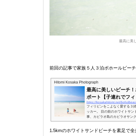
最高に美
前回の記事で家族５人３泊ボホールビーチ
Hitomi Kosaka Photograph
最高に美しいビーチ！
ポート【子連れでフィ
https://kosakahitomi.net/boholbeac
フィリピンをこよなく愛する３
ッカー。 目の前のホワイトサン
事、カビラオ島のカビラオサン
ングラオ島にあるボホールビーチク
1.5kmのホワイトサンドビーチを素足で