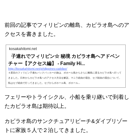
前回の記事でフィリピンの離島、カビラオ島へのア
クセスを書きました。
kosakahitomi.net
子連れでフィリピン☆ 秘境 カビラオ島へアドベン
チャー【アクセス編】 - Family Hi...
http://kosakahitomi.net/philippines-cabilao/
４度目のフィリピン子連れバックパッカーの旅は、ボホール島からさらに離島に渡るカビラオ島へ行って
きました。日本からカビラオ島へのアクセス方法を解説。マニラ経由の場合、セブ経由の場合について。
私はセブ経由で行ってきました。セブからボホール島、ボホール...
フェリーやトライシクル、小船を乗り継いで到着し
たカビラオ島は期待以上。
カビラオ島のサンクチュアリビーチ&ダイブリゾー
トに家族５人で２泊してきました。