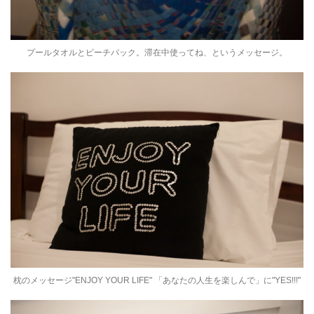
プールタオルとビーチバック。滞在中使ってね、というメッセージ。
枕のメッセージ"ENJOY YOUR LIFE" 「あなたの人生を楽しんで」に"YES!!!"