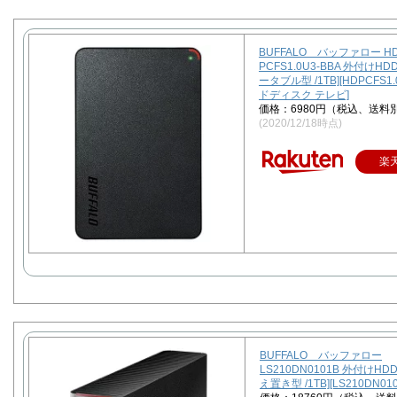
BUFFALO バッファロー HD
PCFS1.0U3-BBA 外付けHD
ータブル型 /1TB][HDPCFS1
ドディスク テレビ]
価格：6980円（税込、送料別
(2020/12/18時点)
楽
BUFFALO バッファロー
LS210DN0101B 外付けHD
え置き型 /1TB][LS210DN010