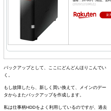
価格：18760円（税込、送料
(2020/12/18時点)
楽
バックアップとして、ここにどんどんほりこんでい
く。
もし故障したら、新しく買い換えて、メインのデー
タからまたバックアップを作成します。
私は仕事柄HDDをよく利用しているのですが、過去