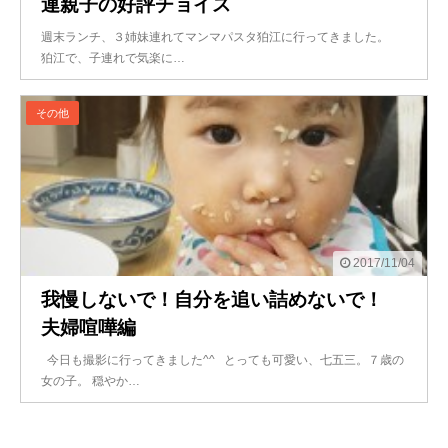
連親子の好評チョイス
週末ランチ、３姉妹連れてマンマパスタ狛江に行ってきました。
狛江で、子連れで気楽に…
その他
2017/11/04
我慢しないで！自分を追い詰めないで！
夫婦喧嘩編
今日も撮影に行ってきました^^ とっても可愛い、七五三。７歳の
女の子。 穏やか…