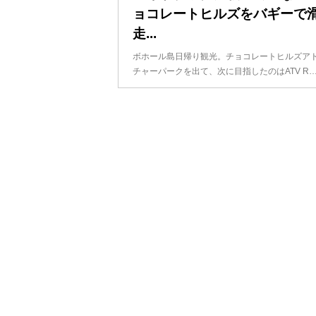
ョコレートヒルズをバギーで
走...
ボホール島日帰り観光。チョコレートヒルズア
チャーパークを出て、次に目指したのはATV R